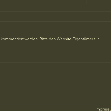
r kommentiert werden. Bitte den Website-Eigentümer für
Garten- & Landschaftsbau -
professionell geplant, sauber
umgesetzt
Impress