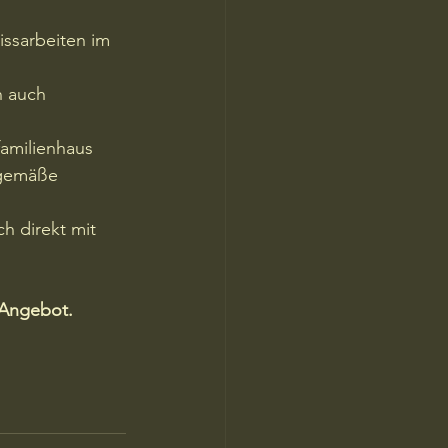
ssarbeiten im 
 auch 
amilienhaus 
sgemäße 
h direkt mit 
s Angebot.